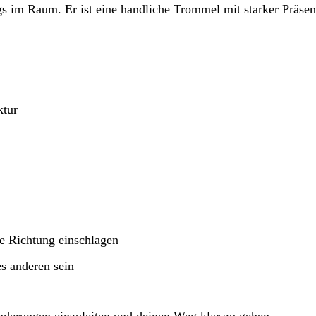
 im Raum. Er ist eine handliche Trommel mit starker Präsen
ktur
ue Richtung einschlagen
s anderen sein
nderungen einzuleiten und deinen Weg klar zu gehen.