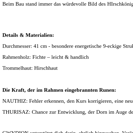
Beim Bau stand immer das würdevolle Bild des HIrschkönigs
Details & Materialien:
Durchmesser: 41 cm - besondere energetische 9-eckige Stru
Rahmenholz: Fichte – leicht & handlich
Trommelhaut: Hirschhaut
Die Kraft, der im Rahmen eingebrannten Runen:
NAUTHIZ: Fehler erkennen, den Kurs korrigieren, eine ne
THURISAZ: Chance zur Entwicklung, der Dorn im Auge de
GWYDION unterstützt dich darin, ehrlich hinzusehen, Verä