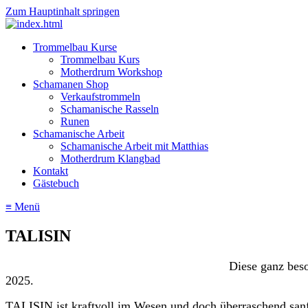
Zum Hauptinhalt springen
Trommelbau Kurse
Trommelbau Kurs
Motherdrum Workshop
Schamanen Shop
Verkaufstrommeln
Schamanische Rasseln
Runen
Schamanische Arbeit
Schamanische Arbeit mit Matthias
Motherdrum Klangbad
Kontakt
Gästebuch
≡ Menü
TALISIN
Diese ganz bes
2025.
TALISIN ist kraftvoll im Wesen und doch überraschend sanf