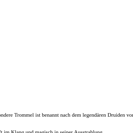
ondere Trommel ist benannt nach dem legendären Druiden v
t im Klang und magisch in seiner Ausstrahlung.