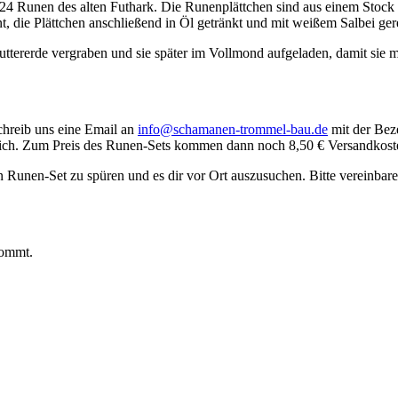
24 Runen des alten Futhark. Die Runenplättchen sind aus einem Stock g
die Plättchen anschließend in Öl getränkt und mit weißem Salbei gerei
tererde vergraben und sie später im Vollmond aufgeladen, damit sie m
chreib uns eine Email an
info@schamanen-trommel-bau.de
mit der Bez
n dich. Zum Preis des Runen-Sets kommen dann noch 8,50 € Versandkost
Runen-Set zu spüren und es dir vor Ort auszusuchen. Bitte vereinbar
 kommt.